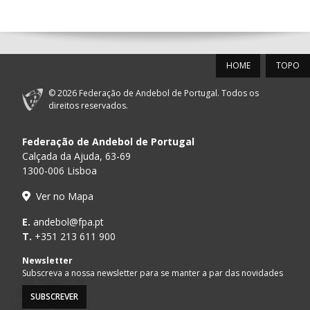
14:00
144
ALAVARIUM
_ - _
MADEIRA SAD
12-SET-2026
HOME
TOPO
15:00
18
SL BENFICA
_ - _
FC PORTO
© 2026 Federação de Andebol de Portugal. Todos os
PÓVOA AC /
15:00
20
CF OS BELENENSES
_ - _
direitos reservados.
Bodegão/CCR/Pr
Federação de Andebol de Portugal
AD ACADEMIA
15:00
147
MADEIRA SAD
_ - _
ANDEBOL SPS
Calçada da Ajuda, 63-69
1300-006 Lisboa
CJ A. GARRETT
16:00
146
_ - _
ALAVARIUM
Ver no Mapa
/Pristivus
ABC DE BRAGA /OBO
E.
andebol@fpa.pt
17:00
149
_ - _
SL BENFICA
Bettermann
T.
+351 213 611 900
MARÍTIMO MADEIRA
Newsletter
17:00
16
_ - _
VITÓRIA SC
ANDEBOL SAD
Subscreva a nossa newsletter para se manter a par das novidades
SUBSCREVER
17:15
145
JUVE LIS
_ - _
CD FEIRENSE /Mov