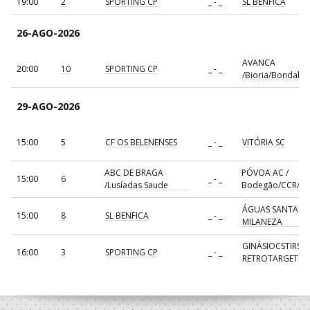
19:00
2
SPORTING CP
_ - _
SL BENFICA
26-AGO-2026
AVANCA
20:00
10
SPORTING CP
_ - _
/Bioria/Bondalti
29-AGO-2026
15:00
5
CF OS BELENENSES
_ - _
VITÓRIA SC
ABC DE BRAGA
PÓVOA AC /
15:00
6
_ - _
/Lusíadas Saude
Bodegão/CCR/Pr
ÁGUAS SANTAS
15:00
8
SL BENFICA
_ - _
MILANEZA
GINÁSIOCSTIRSO 
16:00
3
SPORTING CP
_ - _
RETROTARGET
17:00
137
CDE GIL EANES
_ - _
ALAVARIUM
AVANCA