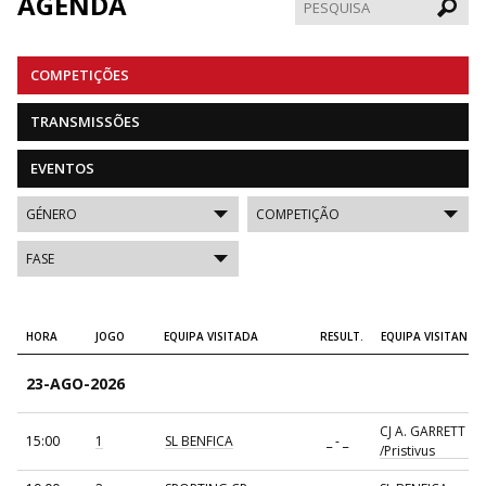
AGENDA
Pesqui
COMPETIÇÕES
TRANSMISSÕES
EVENTOS
HORA
JOGO
EQUIPA VISITADA
RESULT.
EQUIPA VISITANTE
23-AGO-2026
CJ A. GARRETT
15:00
1
SL BENFICA
_ - _
/Pristivus