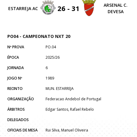
ARSENAL C.
26 - 31
ESTARREJA AC
DEVESA
PO04 - CAMPEONATO NXT 20
Nº PROVA
PO.04
ÉPOCA
2025/26
JORNADA
6
JOGO Nº
1989
RECINTO
MUN. ESTARREJA
ORGANIZAÇÃO
Federacao Andebol de Portugal
ÁRBITROS
Edgar Santos, Rafael Rebelo
DELEGADOS
OFICIAIS DE MESA
Rui Silva, Manuel Oliveira