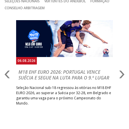
SELEÇÕES NACIONAIS
VERTENTES DO ANDEBOL
FORMAÇÃO
GINÁSIOCSTIRSO /
MARÍTIMO MADEI
CONSELHO ARBITRAGEM
15:00
9
_ - _
RETROTARGET
ANDEBOL SAD
Anterior
Seguin
15:00
13
VITÓRIA SC
_ - _
AD CARVALHOS
ABC DE BRAGA 
17:00
142
CALE
_ - _
Bettermann
AD ACADEMIA
18:00
143
_ - _
CDE GIL EANES
ANDEBOL SPS
06.08.2026
05.
PÓVOA AC /
18:30
14
_ - _
SL BENFICA
M18 EHF EURO 2026: PORTUGAL VENCE
R
Bodegão/CCR/Proteu
SUÉCIA E SEGUE NA LUTA PARA O 9.º LUGAR
R
ÁGUAS SANTAS
18:30
12
_ - _
CF OS BELENENSE
bre
Seleção Nacional sub-18 regressou às vitórias no M18 EHF
San
MILANEZA
EURO 2026, ao superar a Suécia por 32-28, em Belgrado e
Figu
garantiu uma vaga para o próximo Campeonato do
pro
CJ A. GARRETT
19:00
140
CD FEIRENSE /Movit
_ - _
Mundo.
tal
/Pristivus
6-SET-2026