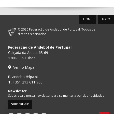
12-SET-2026
HOME
TOPO
PÓVOA AC /
15:00
20
CF OS BELENENSES
_ - _
Bodegão/CCR/Pr
© 2026 Federação de Andebol de Portugal. Todos os
direitos reservados.
15:00
18
SL BENFICA
_ - _
FC PORTO
Federação de Andebol de Portugal
AD ACADEMIA
15:00
147
MADEIRA SAD
_ - _
ANDEBOL SPS
Calçada da Ajuda, 63-69
1300-006 Lisboa
CJ A. GARRETT
16:00
146
_ - _
ALAVARIUM
Ver no Mapa
/Pristivus
MARÍTIMO MADEIRA
E.
andebol@fpa.pt
16:00
16
_ - _
VITÓRIA SC
ANDEBOL SAD
T.
+351 213 611 900
ABC DE BRAGA /OBO
Newsletter
17:00
149
_ - _
SL BENFICA
Bettermann
Subscreva a nossa newsletter para se manter a par das novidades
SUBSCREVER
17:15
145
JUVE LIS
_ - _
CD FEIRENSE /Mov