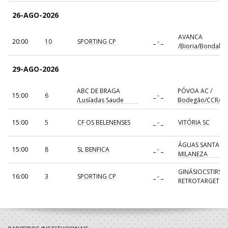
26-AGO-2026
AVANCA
20:00
10
SPORTING CP
_ - _
/Bioria/Bondalti
29-AGO-2026
ABC DE BRAGA
PÓVOA AC /
15:00
6
_ - _
/Lusíadas Saude
Bodegão/CCR/Pr
15:00
5
CF OS BELENENSES
_ - _
VITÓRIA SC
ÁGUAS SANTAS
15:00
8
SL BENFICA
_ - _
MILANEZA
GINÁSIOCSTIRSO 
16:00
3
SPORTING CP
_ - _
RETROTARGET
17:00
137
CDE GIL EANES
_ - _
ALAVARIUM
AVANCA
18:00
7
_ - _
FC PORTO
/Bioria/Bondalti