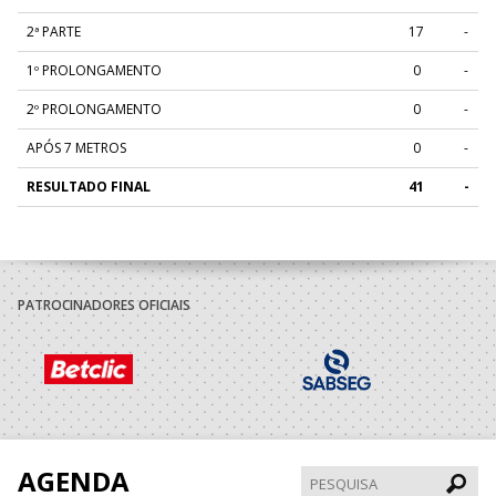
2ª PARTE
17
-
1º PROLONGAMENTO
0
-
2º PROLONGAMENTO
0
-
APÓS 7 METROS
0
-
RESULTADO FINAL
41
-
PATROCINADORES OFICIAIS
AGENDA
Pesqui