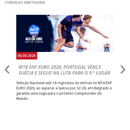
CONSELHO ARBITRAGEM
15:00
13
VITÓRIA SC
_ - _
AD CARVALHOS
Anterior
Seguin
15:00
141
SL BENFICA
_ - _
JUVE LIS
ABC DE BRAGA 
17:00
142
CALE
_ - _
Bettermann
AD ACADEMIA
18:00
143
_ - _
CDE GIL EANES
ANDEBOL SPS
06.08.2026
05.
ÁGUAS SANTAS
18:30
12
_ - _
CF OS BELENENSE
M18 EHF EURO 2026: PORTUGAL VENCE
R
MILANEZA
SUÉCIA E SEGUE NA LUTA PARA O 9.º LUGAR
R
PÓVOA AC /
18:30
14
_ - _
SL BENFICA
bre
Seleção Nacional sub-18 regressou às vitórias no M18 EHF
San
Bodegão/CCR/Proteu
EURO 2026, ao superar a Suécia por 32-28, em Belgrado e
Figu
garantiu uma vaga para o próximo Campeonato do
pro
CJ A. GARRETT
19:00
140
CD FEIRENSE /Movit
_ - _
Mundo.
tal
/Pristivus
6-SET-2026
14:00
144
ALAVARIUM
_ - _
MADEIRA SAD