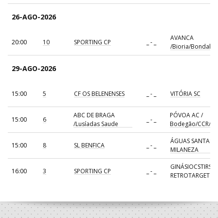
26-AGO-2026
AVANCA
20:00
10
SPORTING CP
_ - _
/Bioria/Bondalti
29-AGO-2026
15:00
5
CF OS BELENENSES
_ - _
VITÓRIA SC
ABC DE BRAGA
PÓVOA AC /
15:00
6
_ - _
/Lusíadas Saude
Bodegão/CCR/Pr
ÁGUAS SANTAS
15:00
8
SL BENFICA
_ - _
MILANEZA
GINÁSIOCSTIRSO 
16:00
3
SPORTING CP
_ - _
RETROTARGET
17:00
137
CDE GIL EANES
_ - _
ALAVARIUM
AVANCA
18:00
7
_ - _
FC PORTO