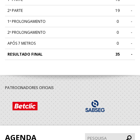
2ª PARTE
19
-
1º PROLONGAMENTO
0
-
2º PROLONGAMENTO
0
-
APÓS 7 METROS
0
-
RESULTADO FINAL
35
-
PATROCINADORES OFICIAIS
AGENDA
Pesqui