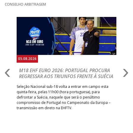
CONSELHO ARBITRAGEM
15:00
141
SL BENFICA
_ - _
JUVE LIS
GINÁSIOCSTIRSO /
MARÍTIMO MADEI
Anterior
Seguin
15:00
9
_ - _
RETROTARGET
ANDEBOL SAD
ABC DE BRAGA 
17:00
142
CALE
_ - _
Bettermann
AD ACADEMIA
18:00
143
_ - _
CDE GIL EANES
ANDEBOL SPS
05.08.2026
05.
PÓVOA AC /
18:30
14
_ - _
SL BENFICA
M18 EHF EURO 2026: PORTUGAL PROCURA
I
Bodegão/CCR/Proteu
REGRESSAR AOS TRIUNFOS FRENTE À SUÉCIA
O
E
ÁGUAS SANTAS
18:30
12
_ - _
CF OS BELENENSE
uel
Seleção Nacional sub-18 volta a entrar em campo esta
MILANEZA
quinta-feira, pelas 11h00 (hora portuguesa), para
Depo
defrontar a Suécia, naquele que será o penúltimo
Cup,
CJ A. GARRETT
19:00
140
CD FEIRENSE /Movit
_ - _
compromisso de Portugal no Campeonato da Europa –
no 
/Pristivus
transmissão em direto na EHFTV.
e 3
6-SET-2026
14:00
144
ALAVARIUM
_ - _
MADEIRA SAD