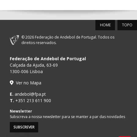
12-SET-2026
HOME
TOPO
15:00
18
SL BENFICA
_ - _
FC PORTO
© 2026 Federação de Andebol de Portugal. Todos os
AD ACADEMIA
direitos reservados.
15:00
147
MADEIRA SAD
_ - _
ANDEBOL SPS
Federação de Andebol de Portugal
PÓVOA AC /
15:00
20
CF OS BELENENSES
_ - _
Calçada da Ajuda, 63-69
Bodegão/CCR/Pr
1300-006 Lisboa
CJ A. GARRETT
16:00
146
_ - _
ALAVARIUM
Ver no Mapa
/Pristivus
ABC DE BRAGA /OBO
E.
andebol@fpa.pt
17:00
149
_ - _
SL BENFICA
Bettermann
T.
+351 213 611 900
MARÍTIMO MADEIRA
Newsletter
17:00
16
_ - _
VITÓRIA SC
ANDEBOL SAD
Subscreva a nossa newsletter para se manter a par das novidades
SUBSCREVER
17:15
145
JUVE LIS
_ - _
CD FEIRENSE /Mov