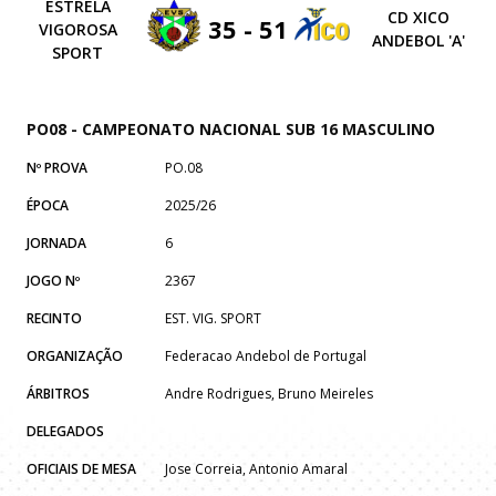
ESTRELA
CD XICO
35 - 51
VIGOROSA
ANDEBOL 'A'
SPORT
PO08 - CAMPEONATO NACIONAL SUB 16 MASCULINO
Nº PROVA
PO.08
ÉPOCA
2025/26
JORNADA
6
JOGO Nº
2367
RECINTO
EST. VIG. SPORT
ORGANIZAÇÃO
Federacao Andebol de Portugal
ÁRBITROS
Andre Rodrigues, Bruno Meireles
DELEGADOS
OFICIAIS DE MESA
Jose Correia, Antonio Amaral