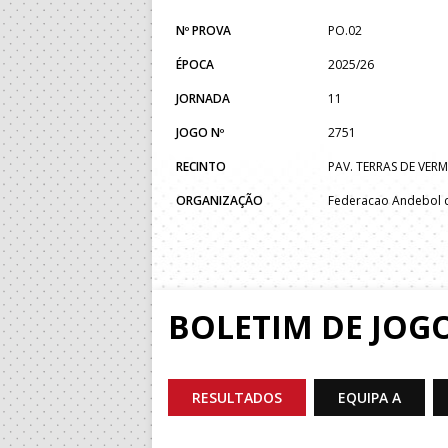
Nº PROVA
PO.02
ÉPOCA
2025/26
JORNADA
11
JOGO Nº
2751
RECINTO
PAV. TERRAS DE VER
ORGANIZAÇÃO
Federacao Andebol d
BOLETIM DE JOG
RESULTADOS
EQUIPA A