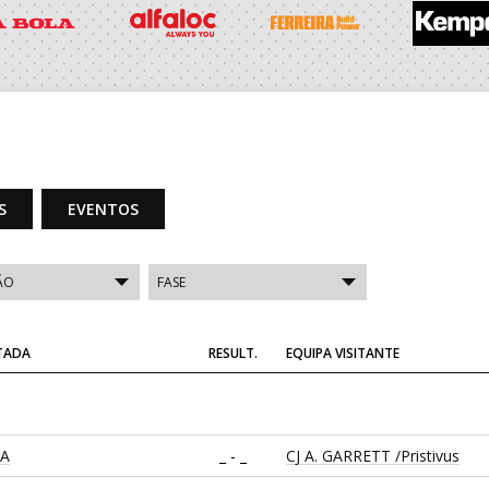
S
EVENTOS
ITADA
RESULT.
EQUIPA VISITANTE
CA
_ - _
CJ A. GARRETT /Pristivus