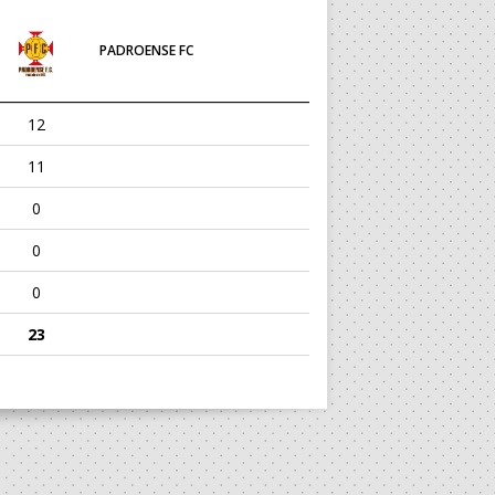
PADROENSE FC
12
11
0
0
0
23