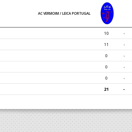
AC VERMOIM / LEICA PORTUGAL
10
-
11
-
0
-
0
-
0
-
21
-