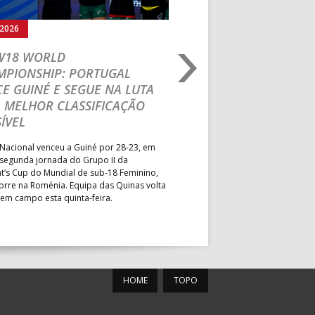
rmann
MUN. LEÇA PALMEIRA
.2026
03.08.2026
MUN. S. PEDRO SUL
 W18 WORLD
M18 EHF EURO 2026
MPIONSHIP: PORTUGAL
CEDE DIANTE DA HU
MUN. PÓVOA VARZIM
E GUINÉ E SEGUE NA LUTA
MAIN ROUND
PAV. ÁGUAS SANTAS
 MELHOR CLASSIFICAÇÃO
Segunda parte dominada pelos
ÍVEL
PAV. GIMN. S. JOÃO VER
derrota portuguesa por 35-45,
Grupo II da Main Round do Eu
Nacional venceu a Guiné por 28-23, em
Masculino, em Belgrado. Equip
 segunda jornada do Grupo II da
a entrar em campo esta terça-f
t’s Cup do Mundial de sub-18 Feminino,
horas.
orre na Roménia. Equipa das Quinas volta
MUN. MARIANA LOPES
 em campo esta quinta-feira.
PAV. LUZ 2
HOME
TOPO
roteu
PAV. ACÁCIO ROSA
ESC. BARTOLOMEU