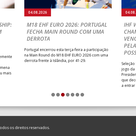
_ - _
ABC DE BRAGA /OBO Bette
04.08.2026
04.08
MIA ANDEBOL SPS
_ - _
CDE GIL EANES
HIP:
M18 EHF EURO 2026: PORTUGAL
IHF
M
FECHA MAIN ROUND COM UMA
CHA
/ Bodegão/CCR/Proteu
_ - _
SL BENFICA
DERROTA
VENC
NTAS MILANEZA
_ - _
CF OS BELENENSES
PELA
Portugal encerrou esta terça-feira a participação
POSS
SE /Movit
_ - _
CJ A. GARRETT /Pristivus
na Main Round do M18 EHF EURO 2026 com uma
temente
derrota frente à Islândia, por 41-29.
Seleção 
Romena
jogo da
iu mais
Presiden
que dec
M
_ - _
MADEIRA SAD
a entrar
1
2
3
4
5
6
7
CA
_ - _
FC PORTO
LENENSES
_ - _
PÓVOA AC / Bodegão/CCR/P
odos os direitos reservados.