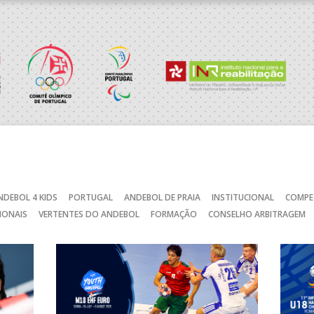
CA
_ - _
CD FEIRENSE /Movit
RAGA /OBO Bettermann
_ - _
AD ACADEMIA ANDEBOL S
SAD
_ - _
CJ A. GARRETT /Pristivus
_ - _
ABC DE BRAGA /Lusíadas S
NDEBOL 4 KIDS
PORTUGAL
ANDEBOL DE PRAIA
INSTITUCIONAL
COMPE
IONAIS
VERTENTES DO ANDEBOL
FORMAÇÃO
CONSELHO ARBITRAGEM
CA
_ - _
JUVE LIS
MARÍTIMO MADEIRA ANDE
STIRSO / RETROTARGET
_ - _
SAD
C
_ - _
AD CARVALHOS