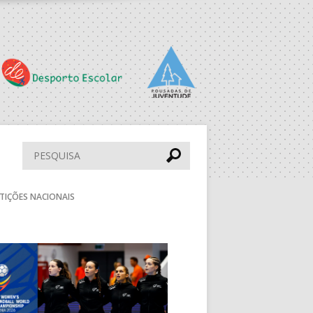
PAV. LUZ 2
PS
PAV. F. SÁ LEITE
ESC. BARTOLOMEU
PERESTRELO
Pesquisar
aude
DRAGÃO ARENA
TIÇÕES NACIONAIS
PAV. LUZ 2
Seguinte
BOL
MUN. STº TIRSO
DESP. UNIDADE
VIMARANENSE