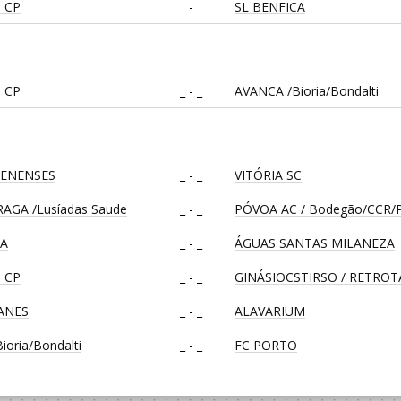
 CP
_ - _
SL BENFICA
 CP
_ - _
AVANCA /Bioria/Bondalti
LENENSES
_ - _
VITÓRIA SC
AGA /Lusíadas Saude
_ - _
PÓVOA AC / Bodegão/CCR/P
CA
_ - _
ÁGUAS SANTAS MILANEZA
 CP
_ - _
GINÁSIOCSTIRSO / RETRO
EANES
_ - _
ALAVARIUM
oria/Bondalti
_ - _
FC PORTO
_ - _
CALE