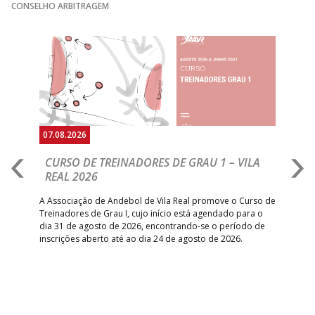
GINÁSIOCSTIRSO /
MARÍTIMO MADEI
CONSELHO ARBITRAGEM
15:00
9
_ - _
RETROTARGET
ANDEBOL SAD
ABC DE BRAGA
Anterior
Seguin
15:00
11
FC PORTO
_ - _
/Lusíadas Saude
ABC DE BRAGA 
17:00
142
CALE
_ - _
Bettermann
AD ACADEMIA
18:00
143
_ - _
CDE GIL EANES
ANDEBOL SPS
07.08.2026
07.
PÓVOA AC /
18:30
14
_ - _
SL BENFICA
CURSO DE TREINADORES DE GRAU 1 – VILA
M
Bodegão/CCR/Proteu
REAL 2026
N
S
ÁGUAS SANTAS
18:30
12
_ - _
CF OS BELENENSE
A Associação de Andebol de Vila Real promove o Curso de
MILANEZA
Treinadores de Grau I, cujo início está agendado para o
Gol
dia 31 de agosto de 2026, encontrando-se o período de
pont
CJ A. GARRETT
19:00
140
CD FEIRENSE /Movit
_ - _
inscrições aberto até ao dia 24 de agosto de 2026.
desv
/Pristivus
foco
6-SET-2026
14:00
144
ALAVARIUM
_ - _
MADEIRA SAD