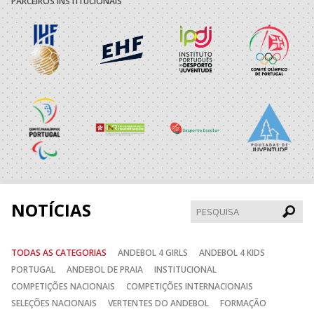
PARCEIROS INSTITUCIONAIS
19:00
135
SL BENFICA
_ - _
CD FEIRENSE /Mov
19:00
139
JUVE LIS
_ - _
CALE
30-AGO-2026
ABC DE BRAGA /OBO
AD ACADEMIA
14:00
138
_ - _
Bettermann
ANDEBOL SPS
CJ A. GARRETT
15:00
136
MADEIRA SAD
_ - _
/Pristivus
NOTÍCIAS
Pesqui
5-SET-2026
TODAS AS CATEGORIAS
ANDEBOL 4 GIRLS
ANDEBOL 4 KIDS
15:00
13
VITÓRIA SC
_ - _
AD CARVALHOS
PORTUGAL
ANDEBOL DE PRAIA
INSTITUCIONAL
COMPETIÇÕES NACIONAIS
COMPETIÇÕES INTERNACIONAIS
15:00
141
SL BENFICA
_ - _
JUVE LIS
SELEÇÕES NACIONAIS
VERTENTES DO ANDEBOL
FORMAÇÃO