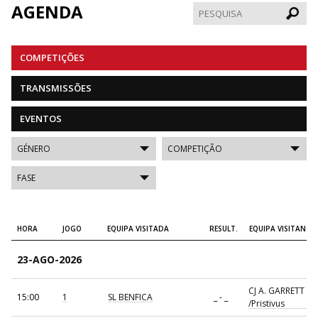
AGENDA
Pesqui
COMPETIÇÕES
TRANSMISSÕES
EVENTOS
HORA
JOGO
EQUIPA VISITADA
RESULT.
EQUIPA VISITANTE
23-AGO-2026
CJ A. GARRETT
15:00
1
SL BENFICA
_ - _
/Pristivus