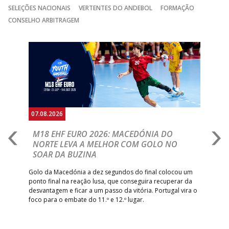
15:00
141
SL BENFICA
_ - _
JUVE LIS
SELEÇÕES NACIONAIS
VERTENTES DO ANDEBOL
FORMAÇÃO
GINÁSIOCSTIRSO /
MARÍTIMO MADEI
CONSELHO ARBITRAGEM
15:00
9
_ - _
RETROTARGET
ANDEBOL SAD
ABC DE BRAGA
Anterior
Seguin
15:00
11
FC PORTO
_ - _
/Lusíadas Saude
ABC DE BRAGA 
17:00
142
CALE
_ - _
Bettermann
AD ACADEMIA
18:00
143
_ - _
CDE GIL EANES
ANDEBOL SPS
07.08.2026
06.
PÓVOA AC /
18:30
14
_ - _
SL BENFICA
A
M18 EHF EURO 2026: MACEDÓNIA DO
D
Bodegão/CCR/Proteu
NORTE LEVA A MELHOR COM GOLO NO
Com
SOAR DA BUZINA
ÁGUAS SANTAS
18:30
12
_ - _
CF OS BELENENSE
épo
o de
MILANEZA
arra
 o
Golo da Macedónia a dez segundos do final colocou um
de
ponto final na reação lusa, que conseguira recuperar da
CJ A. GARRETT
19:00
140
CD FEIRENSE /Movit
_ - _
desvantagem e ficar a um passo da vitória. Portugal vira o
/Pristivus
foco para o embate do 11.º e 12.º lugar.
6-SET-2026