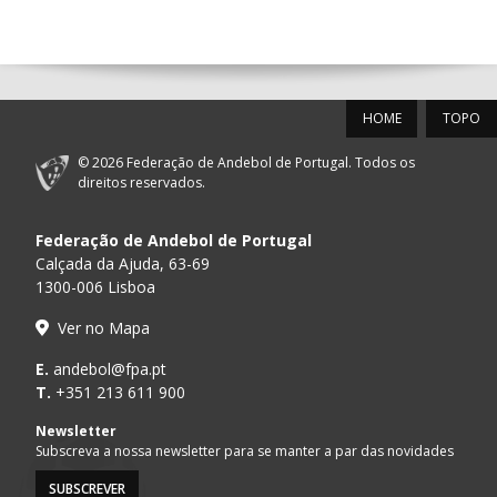
14:00
144
ALAVARIUM
_ - _
MADEIRA SAD
12-SET-2026
HOME
TOPO
15:00
18
SL BENFICA
_ - _
FC PORTO
© 2026 Federação de Andebol de Portugal. Todos os
AD ACADEMIA
direitos reservados.
15:00
147
MADEIRA SAD
_ - _
ANDEBOL SPS
Federação de Andebol de Portugal
PÓVOA AC /
15:00
20
CF OS BELENENSES
_ - _
Calçada da Ajuda, 63-69
Bodegão/CCR/Pr
1300-006 Lisboa
CJ A. GARRETT
16:00
146
_ - _
ALAVARIUM
Ver no Mapa
/Pristivus
MARÍTIMO MADEIRA
E.
andebol@fpa.pt
16:00
16
_ - _
VITÓRIA SC
ANDEBOL SAD
T.
+351 213 611 900
ABC DE BRAGA /OBO
Newsletter
17:00
149
_ - _
SL BENFICA
Bettermann
Subscreva a nossa newsletter para se manter a par das novidades
SUBSCREVER