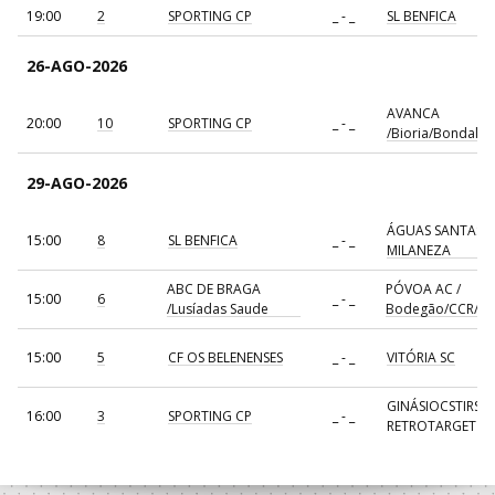
19:00
2
SPORTING CP
_ - _
SL BENFICA
26-AGO-2026
AVANCA
20:00
10
SPORTING CP
_ - _
/Bioria/Bondalti
29-AGO-2026
ÁGUAS SANTAS
15:00
8
SL BENFICA
_ - _
MILANEZA
ABC DE BRAGA
PÓVOA AC /
15:00
6
_ - _
/Lusíadas Saude
Bodegão/CCR/Pr
15:00
5
CF OS BELENENSES
_ - _
VITÓRIA SC
GINÁSIOCSTIRSO 
16:00
3
SPORTING CP
_ - _
RETROTARGET
17:00
137
CDE GIL EANES
_ - _
ALAVARIUM