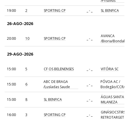
/Pristivus
19:00
2
SPORTING CP
_ - _
SL BENFICA
26-AGO-2026
AVANCA
20:00
10
SPORTING CP
_ - _
/Bioria/Bondalti
29-AGO-2026
15:00
5
CF OS BELENENSES
_ - _
VITÓRIA SC
ABC DE BRAGA
PÓVOA AC /
15:00
6
_ - _
/Lusíadas Saude
Bodegão/CCR/Pr
ÁGUAS SANTAS
15:00
8
SL BENFICA
_ - _
MILANEZA
GINÁSIOCSTIRSO 
16:00
3
SPORTING CP
_ - _
RETROTARGET
17:00
137
CDE GIL EANES
_ - _
ALAVARIUM