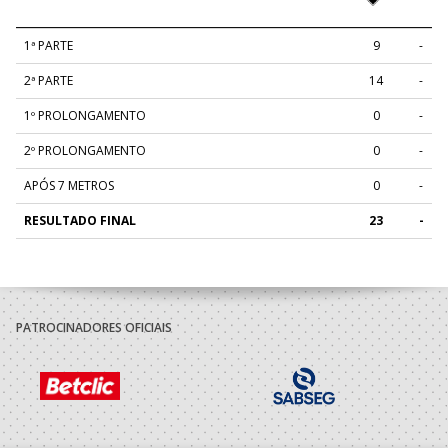
1ª PARTE
9
-
2ª PARTE
14
-
1º PROLONGAMENTO
0
-
2º PROLONGAMENTO
0
-
APÓS 7 METROS
0
-
RESULTADO FINAL
23
-
PATROCINADORES OFICIAIS