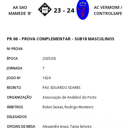
AA SAO
AC VERMOIM /
23 - 24
MAMEDE 'B'
CONTROLSAFE
PR 06 - PROVA COMPLEMENTAR - SUB18 MASCULINOS
Nº PROVA
ÉPOCA
2025/26
JORNADA
7
JOGO Nº
1624
RECINTO
PAV. EDUARDO SOARES
ORGANIZAÇÃO
Associação de Andebol do Porto
ÁRBITROS
Robin Seixas, Rodrigo Monteiro
DELEGADOS
OFICIAIS DE MESA
Alexandre Jesus, Tania Simoes