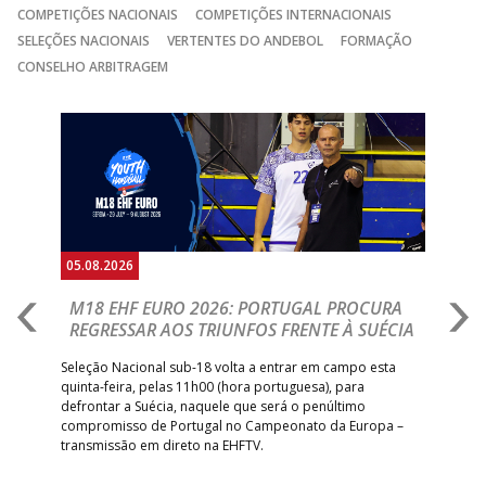
COMPETIÇÕES NACIONAIS
COMPETIÇÕES INTERNACIONAIS
15:00
13
VITÓRIA SC
_ - _
AD CARVALHOS
SELEÇÕES NACIONAIS
VERTENTES DO ANDEBOL
FORMAÇÃO
CONSELHO ARBITRAGEM
15:00
141
SL BENFICA
_ - _
JUVE LIS
GINÁSIOCSTIRSO /
MARÍTIMO MADEI
Anterior
Seguin
15:00
9
_ - _
RETROTARGET
ANDEBOL SAD
ABC DE BRAGA 
17:00
142
CALE
_ - _
Bettermann
AD ACADEMIA
18:00
143
_ - _
CDE GIL EANES
ANDEBOL SPS
05.08.2026
05.
PÓVOA AC /
18:30
14
_ - _
SL BENFICA
M18 EHF EURO 2026: PORTUGAL PROCURA
I
Bodegão/CCR/Proteu
REGRESSAR AOS TRIUNFOS FRENTE À SUÉCIA
O
E
ÁGUAS SANTAS
18:30
12
_ - _
CF OS BELENENSE
uel
Seleção Nacional sub-18 volta a entrar em campo esta
MILANEZA
quinta-feira, pelas 11h00 (hora portuguesa), para
Depo
defrontar a Suécia, naquele que será o penúltimo
Cup,
CJ A. GARRETT
19:00
140
CD FEIRENSE /Movit
_ - _
compromisso de Portugal no Campeonato da Europa –
no 
/Pristivus
transmissão em direto na EHFTV.
e 3
6-SET-2026