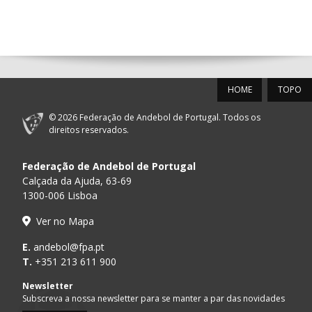
14:00
144
ALAVARIUM
_ - _
MADEIRA SAD
12-SET-2026
HOME
TOPO
15:00
18
SL BENFICA
_ - _
FC PORTO
© 2026 Federação de Andebol de Portugal. Todos os
AD ACADEMIA
direitos reservados.
15:00
147
MADEIRA SAD
_ - _
ANDEBOL SPS
Federação de Andebol de Portugal
PÓVOA AC /
15:00
20
CF OS BELENENSES
_ - _
Calçada da Ajuda, 63-69
Bodegão/CCR/Pr
1300-006 Lisboa
CJ A. GARRETT
16:00
146
_ - _
ALAVARIUM
Ver no Mapa
/Pristivus
ABC DE BRAGA /OBO
E.
andebol@fpa.pt
17:00
149
_ - _
SL BENFICA
Bettermann
T.
+351 213 611 900
MARÍTIMO MADEIRA
Newsletter
17:00
16
_ - _
VITÓRIA SC
ANDEBOL SAD
Subscreva a nossa newsletter para se manter a par das novidades