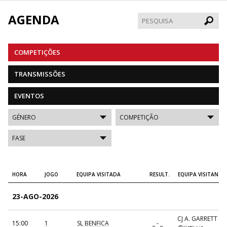
AGENDA
Pesqui
COMPETIÇÕES
TRANSMISSÕES
EVENTOS
HORA
JOGO
EQUIPA VISITADA
RESULT.
EQUIPA VISITANTE
23-AGO-2026
CJ A. GARRETT
15:00
1
SL BENFICA
_ - _