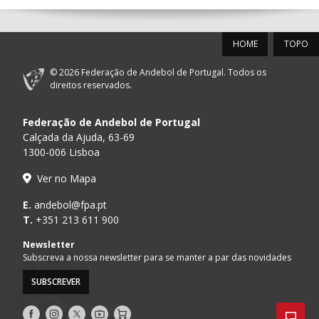
12-SET-2026
HOME
TOPO
15:00
18
SL BENFICA
_ - _
FC PORTO
© 2026 Federação de Andebol de Portugal. Todos os
AD ACADEMIA
direitos reservados.
15:00
147
MADEIRA SAD
_ - _
ANDEBOL SPS
Federação de Andebol de Portugal
PÓVOA AC /
15:00
20
CF OS BELENENSES
_ - _
Calçada da Ajuda, 63-69
Bodegão/CCR/Pr
1300-006 Lisboa
CJ A. GARRETT
16:00
146
_ - _
ALAVARIUM
Ver no Mapa
/Pristivus
MARÍTIMO MADEIRA
E.
andebol@fpa.pt
16:00
16
_ - _
VITÓRIA SC
ANDEBOL SAD
T.
+351 213 611 900
ABC DE BRAGA /OBO
Newsletter
17:00
149
_ - _
SL BENFICA
Bettermann
Subscreva a nossa newsletter para se manter a par das novidades
SUBSCREVER
17:15
145
JUVE LIS
_ - _
CD FEIRENSE /Mov
Siga-
Siga-
Siga-
AndebolTV
Loja