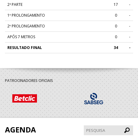
2ª PARTE
17
-
1º PROLONGAMENTO
0
-
2º PROLONGAMENTO
0
-
APÓS 7 METROS
0
-
RESULTADO FINAL
34
-
PATROCINADORES OFICIAIS
AGENDA
Pesqui