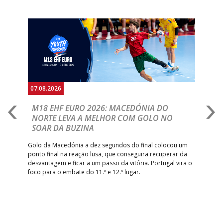
15:00
9
_ - _
RETROTARGET
ANDEBOL SAD
ABC DE BRAGA
Anterior
Seguin
15:00
11
FC PORTO
_ - _
/Lusíadas Saude
ABC DE BRAGA 
17:00
142
CALE
_ - _
Bettermann
AD ACADEMIA
18:00
143
_ - _
CDE GIL EANES
ANDEBOL SPS
07.08.2026
06.
PÓVOA AC /
18:30
14
_ - _
SL BENFICA
A
M18 EHF EURO 2026: MACEDÓNIA DO
D
Bodegão/CCR/Proteu
NORTE LEVA A MELHOR COM GOLO NO
Com
SOAR DA BUZINA
ÁGUAS SANTAS
18:30
12
_ - _
CF OS BELENENSE
épo
o de
MILANEZA
arra
 o
Golo da Macedónia a dez segundos do final colocou um
de
ponto final na reação lusa, que conseguira recuperar da
CJ A. GARRETT
19:00
140
CD FEIRENSE /Movit
_ - _
desvantagem e ficar a um passo da vitória. Portugal vira o
/Pristivus
foco para o embate do 11.º e 12.º lugar.
6-SET-2026
14:00
144
ALAVARIUM
_ - _
MADEIRA SAD