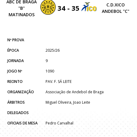
ABC DE BRAGA
C.D.XICO
34 - 35
"B"
ANDEBOL "C"
MATINADOS
Nº PROVA
ÉPOCA
2025/26
JORNADA
9
JOGO Nº
1090
RECINTO
PAV. F. SÁ LEITE
ORGANIZAÇÃO
Associação de Andebol de Braga
ÁRBITROS
Miguel Oliveira, Joao Leite
DELEGADOS
OFICIAIS DE MESA
Pedro Carvalhal