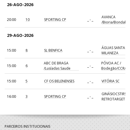
26-AGO-2026
AVANCA
20:00
10
SPORTING CP
_ - _
/Bioria/Bondalti
29-AGO-2026
ÁGUAS SANTAS
15:00
8
SL BENFICA
_ - _
MILANEZA
ABC DE BRAGA
PÓVOA AC /
15:00
6
_ - _
/Lusíadas Saude
Bodegão/CCR/Pr
15:00
5
CF OS BELENENSES
_ - _
VITÓRIA SC
GINÁSIOCSTIRSO 
16:00
3
SPORTING CP
_ - _
RETROTARGET
17:00
137
CDE GIL EANES
_ - _
ALAVARIUM
AVANCA
18:00
7
_ - _
FC PORTO
/Bioria/Bondalti
PARCEIROS INSTITUCIONAIS