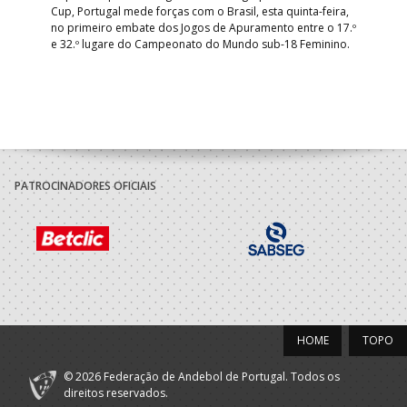
Cup, Portugal mede forças com o Brasil, esta quinta-feira,
Tre
–
no primeiro embate dos Jogos de Apuramento entre o 17.º
inte
e 32.º lugare do Campeonato do Mundo sub-18 Feminino.
con
Pite
PATROCINADORES OFICIAIS
HOME
TOPO
© 2026 Federação de Andebol de Portugal. Todos os
direitos reservados.