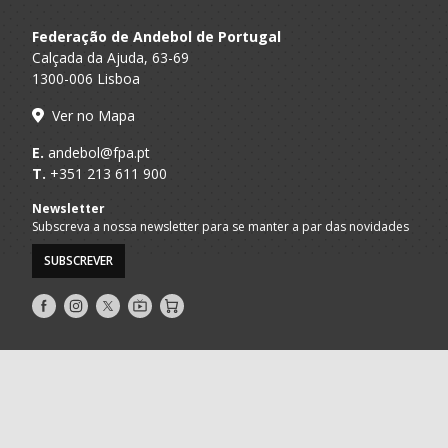
Federação de Andebol de Portugal
Calçada da Ajuda, 63-69
1300-006 Lisboa
Ver no Mapa
E.
andebol@fpa.pt
T.
+351 213 611 900
Newsletter
Subscreva a nossa newsletter para se manter a par das novidades
SUBSCREVER
Siga-
Siga-
Siga-
AndebolTV
Loja
nos
nos
nos
no
no
no
Facebook
Instagram
Twitter