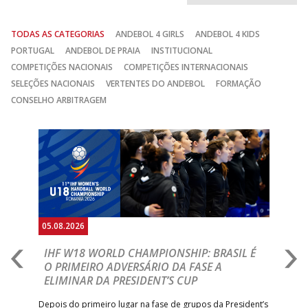
TODAS AS CATEGORIAS
ANDEBOL 4 GIRLS
ANDEBOL 4 KIDS
PORTUGAL
ANDEBOL DE PRAIA
INSTITUCIONAL
COMPETIÇÕES NACIONAIS
COMPETIÇÕES INTERNACIONAIS
SELEÇÕES NACIONAIS
VERTENTES DO ANDEBOL
FORMAÇÃO
CONSELHO ARBITRAGEM
Anterior
Seguin
05.08.2026
05.
A
IHF W18 WORLD CHAMPIONSHIP: BRASIL É
I
IA
O PRIMEIRO ADVERSÁRIO DA FASE A
V
ELIMINAR DA PRESIDENT’S CUP
I
R
Depois do primeiro lugar na fase de grupos da President’s